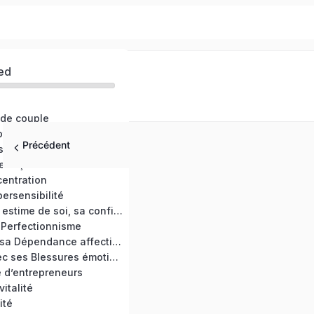
ed
 de couple
otions
Précédent
s et anxiété
 façon bienveillante
entration
ersensibilité
Développer son estime de soi, sa confiance en soi
 Perfectionnisme
Se détacher de sa Dépendance affective
Faire la paix avec ses Blessures émotionnelles
e d’entrepreneurs
vitalité
ité