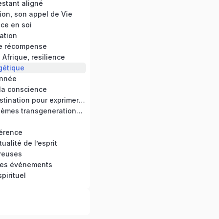
estant aligné
ion, son appel de Vie
ce en soi
ation
e récompense
Afrique, resilience
gétique
année
 la conscience
Bannir la procrastination pour exprimer son potentiel
Guérir des problèmes transgenerationnels
férence
tualité de l’esprit
reuses
des événements
spirituel