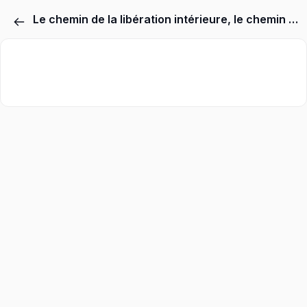
Le chemin de la libération intérieure, le chemin qu'on ne voit voit pas, l'objectif que la Vie a pour nous