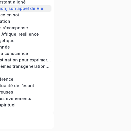
estant aligné
ion, son appel de Vie
ce en soi
ation
e récompense
Afrique, resilience
gétique
année
 la conscience
Bannir la procrastination pour exprimer son potentiel
Guérir des problèmes transgenerationnels
férence
tualité de l’esprit
reuses
des événements
spirituel