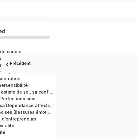
ed
 de couple
otions
Précédent
s et anxiété
 façon bienveillante
entration
ersensibilité
Développer son estime de soi, sa confiance en soi
 Perfectionnisme
Se détacher de sa Dépendance affective
Faire la paix avec ses Blessures émotionnelles
e d’entrepreneurs
vitalité
ité