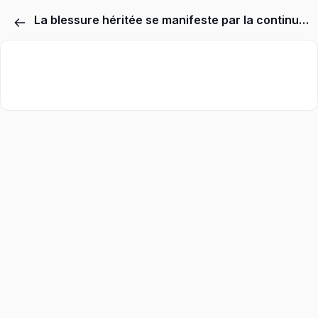
La blessure héritée se manifeste par la continuation des phénomènes d'injustices contenues dans les souvenirs