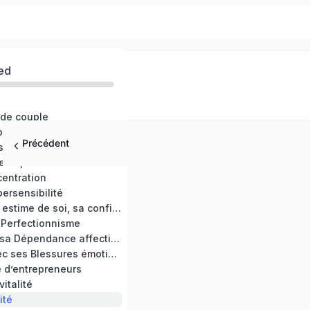
ed
 de couple
otions
Précédent
s et anxiété
 façon bienveillante
entration
ersensibilité
Développer son estime de soi, sa confiance en soi
 Perfectionnisme
Se détacher de sa Dépendance affective
Faire la paix avec ses Blessures émotionnelles
e d’entrepreneurs
vitalité
ité