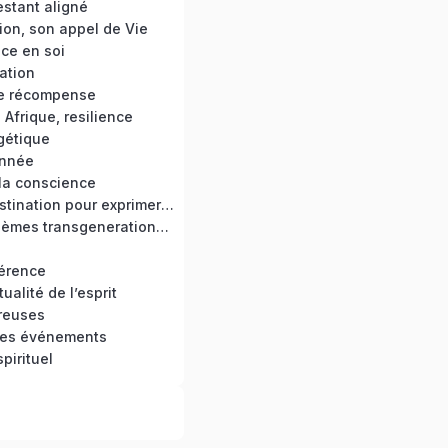
estant aligné
ion, son appel de Vie
ce en soi
ation
e récompense
Afrique, resilience
gétique
année
 la conscience
Bannir la procrastination pour exprimer son potentiel
Guérir des problèmes transgenerationnels
férence
tualité de l’esprit
reuses
des événements
spirituel