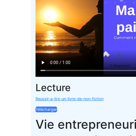
Lecture
Reussir-a-lire-un-livre-de-non-fiction
Télécharger
Vie entrepreneur