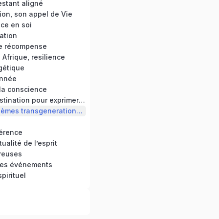
estant aligné
ion, son appel de Vie
ce en soi
ation
e récompense
Afrique, resilience
gétique
année
 la conscience
Bannir la procrastination pour exprimer son potentiel
Guérir des problèmes transgenerationnels
férence
tualité de l’esprit
reuses
des événements
spirituel