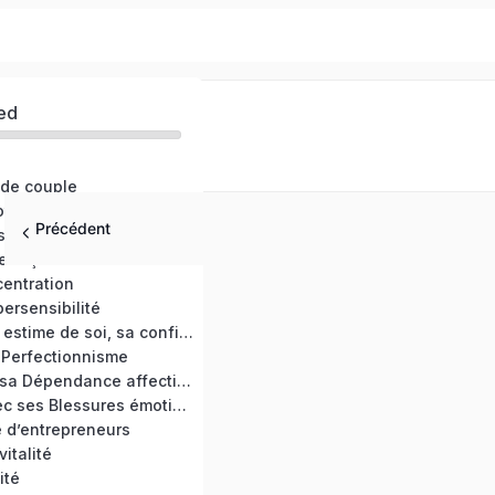
ed
 de couple
otions
Précédent
s et anxiété
 façon bienveillante
entration
ersensibilité
Développer son estime de soi, sa confiance en soi
 Perfectionnisme
Se détacher de sa Dépendance affective
Faire la paix avec ses Blessures émotionnelles
e d’entrepreneurs
vitalité
ité