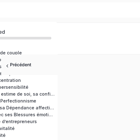
ed
 de couple
otions
Précédent
s et anxiété
 façon bienveillante
entration
ersensibilité
Développer son estime de soi, sa confiance en soi
 Perfectionnisme
Se détacher de sa Dépendance affective
Faire la paix avec ses Blessures émotionnelles
e d’entrepreneurs
vitalité
ité