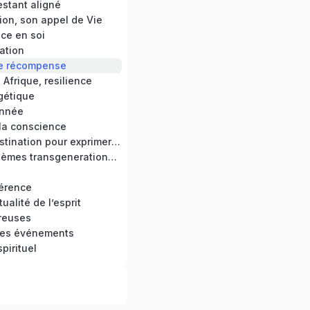
estant aligné
ion, son appel de Vie
ce en soi
ation
e récompense
Afrique, resilience
gétique
année
 la conscience
Bannir la procrastination pour exprimer son potentiel
Guérir des problèmes transgenerationnels
férence
tualité de l’esprit
reuses
des événements
spirituel