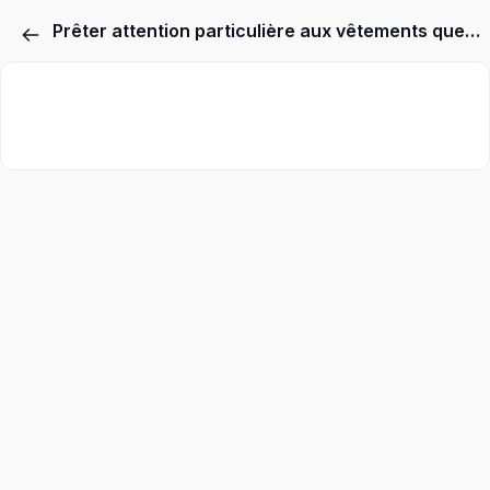
Prêter attention particulière aux vêtements que l'on porte. Ils ont une signature énergétique qui influence grandement la trajectoire des événements