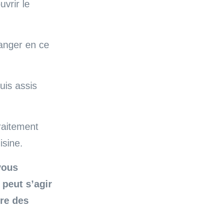
uvrir le
manger en ce
uis assis
traitement
isine.
vous
 peut s’agir
ire des