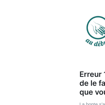
Erreur
de le f
que vou
La honte s’