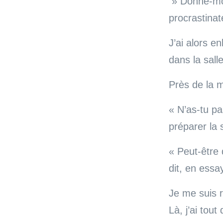
» Donne-moi 
procrastinat
J’ai alors e
dans la sall
Près de la ma
« N’as-tu pa
préparer la
« Peut-être 
dit, en essa
Je me suis r
Là, j’ai tou