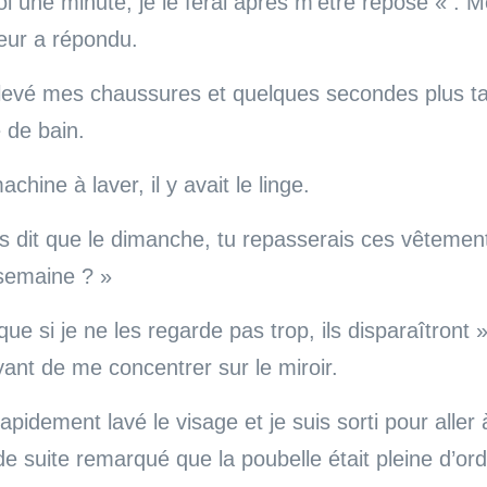
une minute, je le ferai après m’être reposé « . M
eur a répondu.
nlevé mes chaussures et quelques secondes plus tar
e de bain.
chine à laver, il y avait le linge.
s dit que le dimanche, tu repasserais ces vêtemen
 semaine ? »
que si je ne les regarde pas trop, ils disparaîtront 
yant de me concentrer sur le miroir.
apidement lavé le visage et je suis sorti pour aller à
t de suite remarqué que la poubelle était pleine d’or