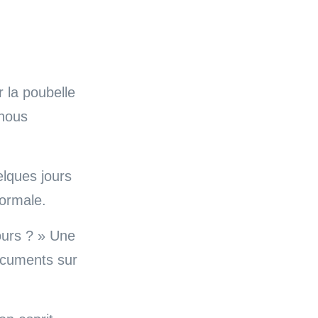
r la poubelle
 nous
uelques jours
normale.
jours ? » Une
documents sur