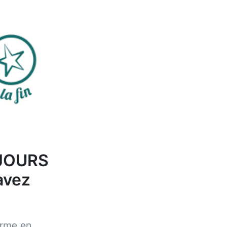
UJOURS
avez
orme en