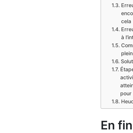
Erre
enco
cela
Erreu
à l’i
Comm
plei
Solut
Étape
activ
attei
pour 
Heud
En fi