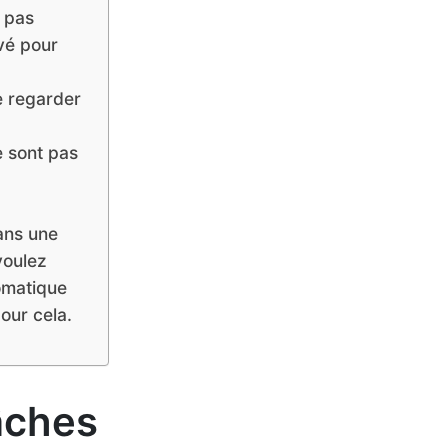
s pas
vé pour
de regarder
 sont pas
ans une
voulez
tomatique
our cela.
tâches