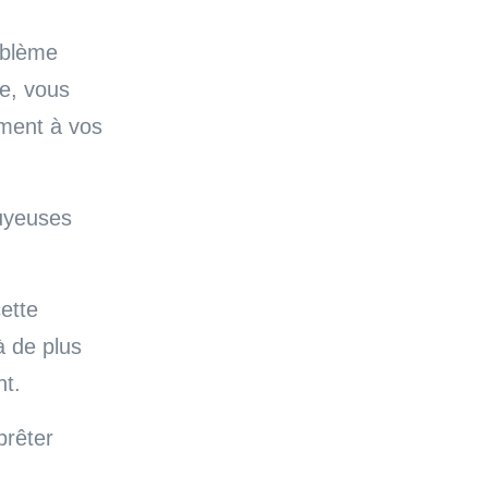
oblème
de, vous
ment à vos
uyeuses
ette
à de plus
nt.
prêter