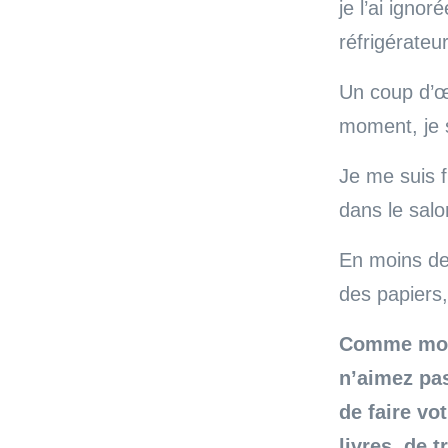
je l’ai igno
réfrigérateur
Un coup d’œi
moment, je s
Je me suis 
dans le salo
En moins de 
des papiers,
Comme mon 
n’aimez pas
de faire vot
livres, de t