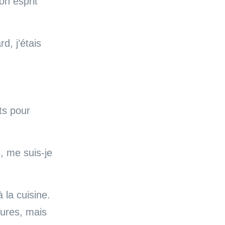
on esprit
d, j’étais
ts pour
», me suis-je
 la cuisine.
dures, mais