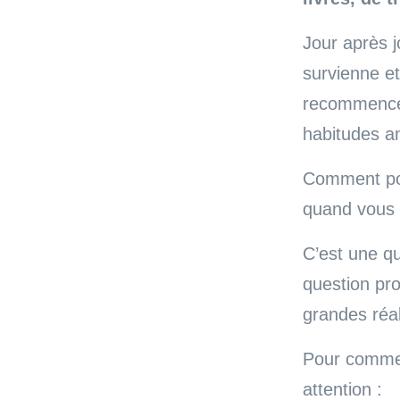
Jour après 
survienne et
recommencez
habitudes an
Comment pou
quand vous n
C’est une qu
question pr
grandes réal
Pour commenc
attention :