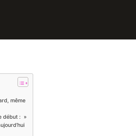
tard, même
e début : »
ujourd’hui