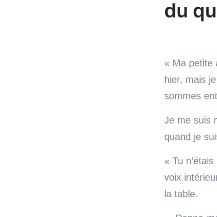
du qu
« Ma petite 
hier, mais j
sommes entr
Je me suis mi
quand je sui
« Tu n’étais
voix intérie
la table.