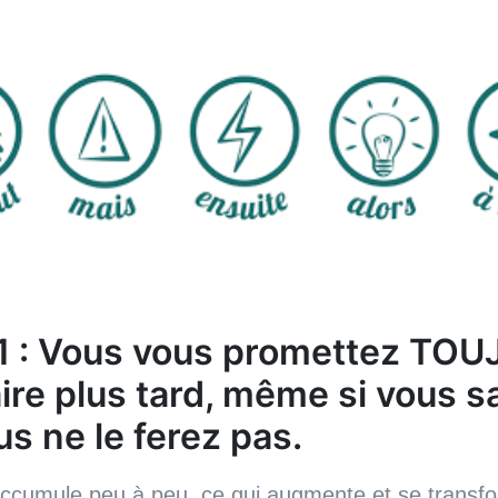
 1 : Vous vous promettez TO
aire plus tard, même si vous s
s ne le ferez pas.
accumule peu à peu, ce qui augmente et se transf