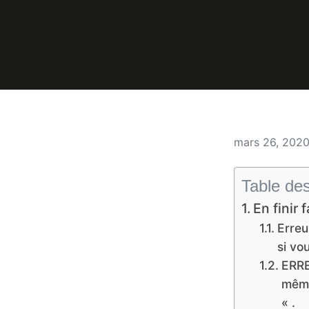
mars 26, 202
Table de
En finir 
Erreu
si vo
ERRE
même
« .